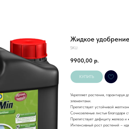
Жидкое удобрение
SKU:
9900,00
р.
КУПИТЬ
Укрепляет растения, гарантируя 
элементами.
Препятствует устойчивой желтизне
Сочнозеленые листья благодаря с
Препятствует дефициту железа и к
Интенсивный рост растений – иде