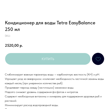
Кондиционер для воды Tetra EasyBalance
250 мл
SKU:
2520,00
р.
КУПИТЬ
Стабилизирует важные параметры воды — карбонатную жесткость (KH) и pH.
Упрощает уход за аквариумом: исключает необходимость частичной замены воды
каждый месяц (при умеренном количестве рыб).
Продлевает период между (частичными) заменами воды.
Надолго снижает уровень содержания фосфатов и нитратов.
Содержит необходимые витамины и минералы для поддержания здоровья рыб и
растений.
Минимизирует расход водопроводной воды.