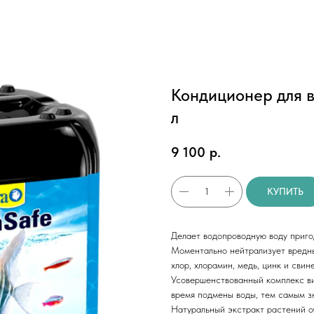
Кондиционер для в
л
9 100
р.
КУПИТЬ
Делает водопроводную воду приго
Моментально нейтрализует вредны
хлор, хлорамин, медь, цинк и свине
Усовершенствованный комплекс ви
время подмены воды, тем самым з
Натуральный экстракт растений о