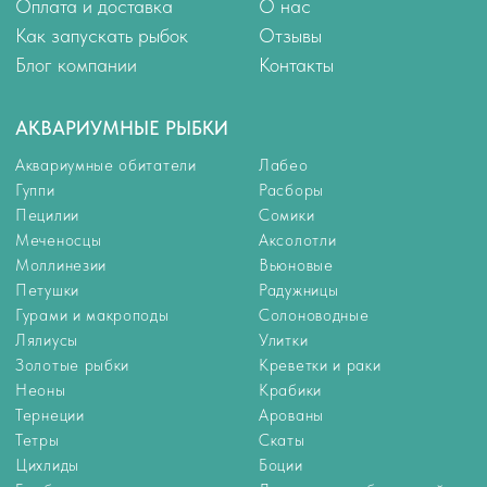
РАСТЕНИЯ
КОРМА
Растения для аквариума
Корма
Растения переднего плана
Универсальные корма
Растения среднего плана
Корма для цихлид
Растения заднего плана
Корм для золотых рыбок
Аквариумные мхи
Корм для петушков
Корм для донных рыб
Корм для ракообразных
Корм для мальков
Замороженный корм