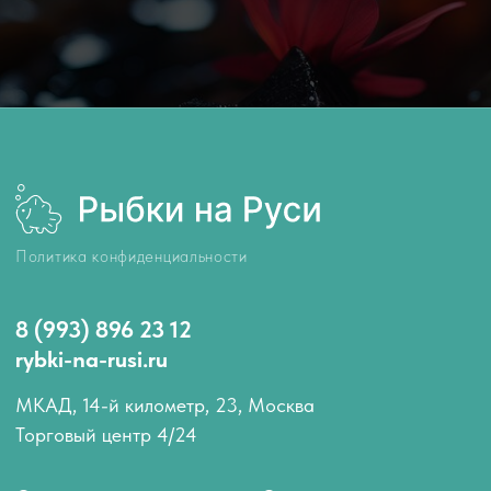
МКАД, 14-й километр, 23, Москва
Торговый центр 4/24
Оплата и доставка
О нас
Как запускать рыбок
Отзывы
Блог компании
Контакты
АКВАРИУМНЫЕ РЫБКИ
Аквариумные обитатели
Лабео
Гуппи
Расборы
Пецилии
Сомики
Меченосцы
Аксолотли
Моллинезии
Вьюновые
Петушки
Радужницы
Гурами и макроподы
Солоноводные
Лялиусы
Улитки
Золотые рыбки
Креветки и раки
Неоны
Крабики
Тернеции
Арованы
Тетры
Скаты
Цихлиды
Боции
Барбусы
Другие виды обитателей
Данио и кардинал