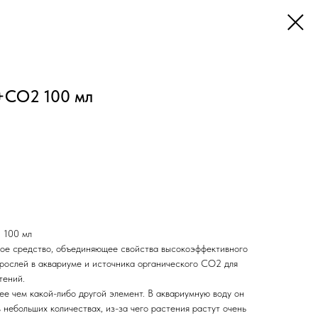
+CO2 100 мл
 100 мл
ое средство, объединяющее свойства высокоэффективного
орослей в аквариуме и источника органического СО2 для
тений.
е чем какой-либо другой элемент. В аквариумную воду он
 небольших количествах, из-за чего растения растут очень