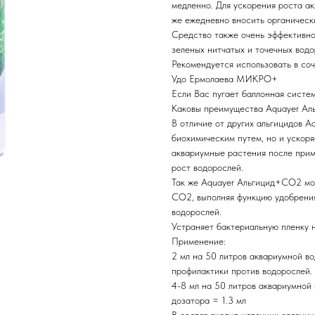
медленно. Для ускорения роста а
же ежедневно вносить органичес
Средство также очень эффективно 
зеленых нитчатых и точечных водо
Рекомендуется использовать в с
Удо Ермолаева МИКРО+
Если Вас пугает баллонная систем
Каковы преимущества Aquayer А
В отличие от других альгицидов 
биохимическим путем, но и ускор
аквариумные растения после при
рост водорослей.
Так же Aquayer Альгицид+СО2 мож
СО2, выполняя функцию удобрения
водорослей.
Устраняет бактериальную пленку 
Применение:
2 мл на 50 литров аквариумной во
профилактики против водорослей.
4-8 мл на 50 литров аквариумной
дозатора = 1.3 мл
В состав входит источник органи