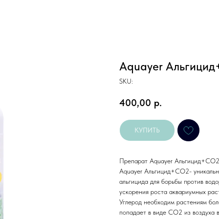
Aquayer Альгицид
SKU:
400,00
р.
КУПИТЬ
Препарат Aquayer Альгицид+CO2
Aquayer Альгицид+СО2- уникальн
альгицида для борьбы против вод
ускорения роста аквариумных рас
Углерод необходим растениям боле
попадает в виде СО2 из воздуха в