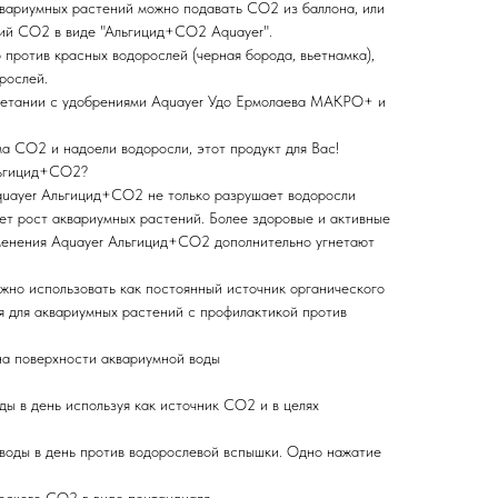
квариумных растений можно подавать СО2 из баллона, или
кий СО2 в виде "Альгицид+СО2 Aquayer".
против красных водорослей (черная борода, вьетнамка),
рослей.
очетании с удобрениями Aquayer Удо Ермолаева МАКРО+ и
а СО2 и надоели водоросли, этот продукт для Вас!
льгицид+СО2?
Aquayer Альгицид+СО2 не только разрушает водоросли
яет рост аквариумных растений. Более здоровые и активные
менения Aquayer Альгицид+СО2 дополнительно угнетают
но использовать как постоянный источник органического
 для аквариумных растений с профилактикой против
на поверхности аквариумной воды
ды в день используя как источник СО2 и в целях
 воды в день против водорослевой вспышки. Одно нажатие
ческого СО2 в виде пентандиаля