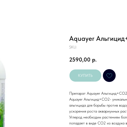
Aquayer Альгицид
SKU:
2590,00
р.
КУПИТЬ
Препарат Aquayer Альгицид+CO2
Aquayer Альгицид+СО2- уникальн
альгицида для борьбы против вод
ускорения роста аквариумных рас
Углерод необходим растениям боле
попадает в виде СО2 из воздуха в