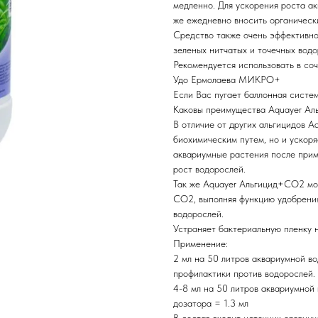
медленно. Для ускорения роста а
же ежедневно вносить органичес
Средство также очень эффективно 
зеленых нитчатых и точечных водо
Рекомендуется использовать в с
Удо Ермолаева МИКРО+
Если Вас пугает баллонная систем
Каковы преимущества Aquayer А
В отличие от других альгицидов 
биохимическим путем, но и ускор
аквариумные растения после при
рост водорослей.
Так же Aquayer Альгицид+СО2 мож
СО2, выполняя функцию удобрения
водорослей.
Устраняет бактериальную пленку 
Применение:
2 мл на 50 литров аквариумной во
профилактики против водорослей.
4-8 мл на 50 литров аквариумной
дозатора = 1.3 мл
В состав входит источник органи