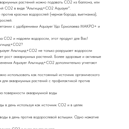
квариумных растений можно подавать СО2 из баллона, или
кий СО2 в виде "Альгицид+СО2 Aquayer".
против красных водорослей (черная борода, вьетнамка),
рослей.
очетании с удобрениями Aquayer Удо Ермолаева МАКРО+ и
а СО2 и надоели водоросли, этот продукт для Вас!
льгицид+СО2?
Aquayer Альгицид+СО2 не только разрушает водоросли
яет рост аквариумных растений. Более здоровые и активные
менения Aquayer Альгицид+СО2 дополнительно угнетают
но использовать как постоянный источник органического
 для аквариумных растений с профилактикой против
на поверхности аквариумной воды
ды в день используя как источник СО2 и в целях
 воды в день против водорослевой вспышки. Одно нажатие
ческого СО2 в виде пентандиаля