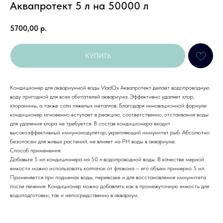
Аквапротект 5 л на 50000 л
5700,00
р.
КУПИТЬ
Кондиционер для аквариумной воды VladOx Аквапротект делает водопроводную
воду пригодной для всех обитателей аквариума. Эффективно удаляет хлор,
хлорамины, а также соли тяжелых металлов. Благодаря инновационной формуле
кондиционер мгновенно вступает в реакцию, соответственно, отстаивания воды
для удаления хлора не требуется. В состав кондиционера входит
высокоэффективный иммуномодулятор, укрепляющий иммунитет рыб. Абсолютно
безопасен для живых растений, не влияет на PH воды в аквариуме.
Способ применения:
Добавьте 5 мл кондиционера на 50 л водопроводной воды. В качестве мерной
емкости можно использовать колпачок от флакона – его объем примерно 5 мл.
Применяется при подменах воды, перевозке и для восстановления иммунитета
после лечения. Кондиционер можно добавлять как в промежуточную емкость для
водоподготовки, так и непосредственно в аквариум.