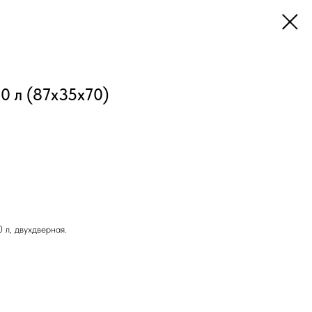
0 л (87х35х70)
 л, двухдверная.