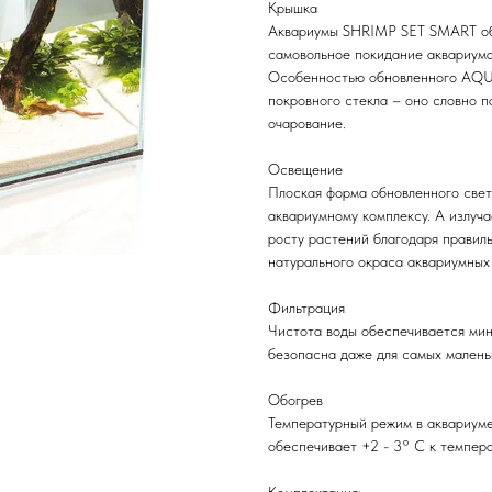
Крышка
Аквариумы SHRIMP SET SMART обо
самовольное покидание аквариума
Особенностью обновленного AQU
покровного стекла – оно словно п
очарование.
Освещение
Плоская форма обновленного све
аквариумному комплексу. А излуч
росту растений благодаря правил
натурального окраса аквариумных
Фильтрация
Чистота воды обеспечивается мин
безопасна даже для самых малень
Обогрев
Температурный режим в аквариум
обеспечивает +2 - 3° С к темпер
Комплектация: