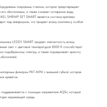
рудованы покровным стеклом, которое предотвращает
 его обитателями, а также снижает испарение воды.
AEL SHRIMP SET SMART является система крепежа
арит над аквариумом, что придает всему комплексу особое
тильника LEDDY SMART придает элегантность всему
аемый свет c цветовой температурой 8000 K способствует
ьно подобранному спектру, а также подчеркивает красоту
 обитателей.
иатюрным фильтром PAT-MINI с внешней губкой, которая
ких креветок.
е поддерживается с помощью нагревателя AQSn, который
атуре окружающей среды.