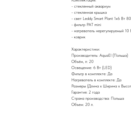
- стеклянный аквариум
- стеклянная крышка
- свет Leddy Smart Plant 1х6 Вт 8
- фильтр PAT mini
- нагреватель нерегулируемый 10 
- коврик
Характеристики:
Производитель: AquaEl (Польша)
Объём, л: 20
Освещение: 6 Вт (LED)
Фильтр в комплекте: Да
Нагреватель в комплекте: Да
Размеры (Длина х Ширина х Высот
Гарантия: 2 года
Страна производства: Польша
Объем: 20 л.