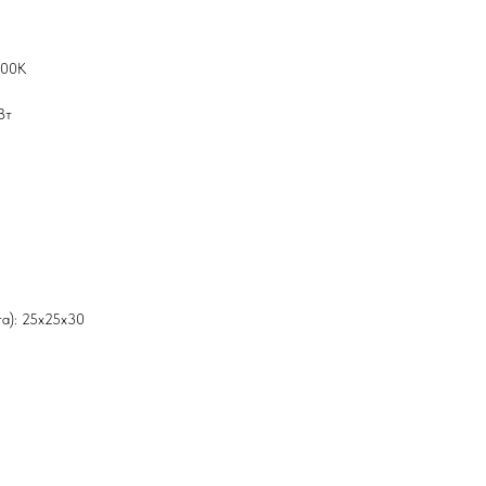
000К
Вт
а): 25x25x30