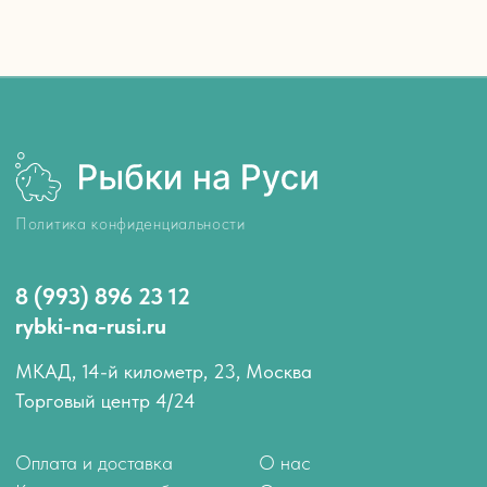
Политика конфиденциальности
8 (993) 896 23 12
rybki-na-rusi.ru
МКАД, 14-й километр, 23, Москва
Торговый центр 4/24
Оплата и доставка
О нас
Как запускать рыбок
Отзывы
Блог компании
Контакты
АКВАРИУМНЫЕ РЫБКИ
Аквариумные обитатели
Лабео
Гуппи
Расборы
Пецилии
Сомики
Меченосцы
Аксолотли
Моллинезии
Вьюновые
Петушки
Радужницы
Гурами и макроподы
Солоноводные
Лялиусы
Улитки
Золотые рыбки
Креветки и раки
Неоны
Крабики
Тернеции
Арованы