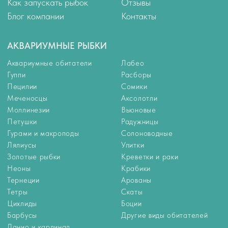
Тетры
Скаты
Цихлиды
Боции
Барбусы
Другие виды обитателей
Данио и кардинал
РАСТЕНИЯ
КОРМА
Растения для аквариума
Корма
Растения переднего плана
Универсальные корма
Растения среднего плана
Корма для цихлид
Растения заднего плана
Корм для золотых рыбок
Аквариумные мхи
Корм для петушков
Корм для донных рыб
Корм для ракообразных
Корм для мальков
Замороженный корм