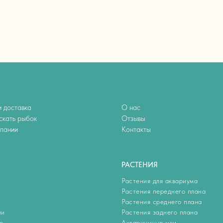
 доставка
О нас
скать рыбок
Отзывы
мпании
Контакты
РАСТЕНИЯ
Растения для аквариума
Растения переднего плана
Растения среднего плана
ли
Растения заднего плана
е
Аквариумные мхи