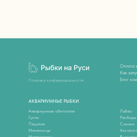
Оплата и
Как запу
Блог ко
Политика конфиденциальности
АКВАРИУМНЫЕ РЫБКИ
Аквариумные обитатели
Лабео
Гуппи
Расборы
Пецилии
Сомики
Меченосцы
Аксолот
Моллинезии
Вьюновы