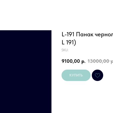
L-191 Панак черно
L 191)
SKU:
9100,00
р.
13000,00
р
КУПИТЬ