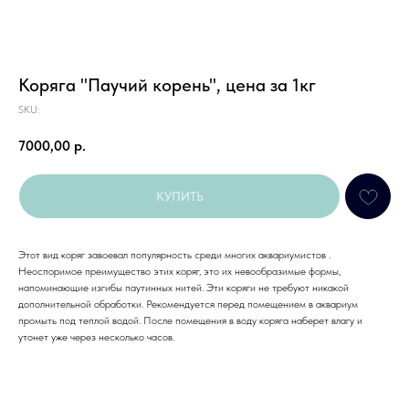
Коряга "Паучий корень", цена за 1кг
SKU:
7000,00
р.
КУПИТЬ
Этот вид коряг завоевал популярность среди многих аквариумистов .
Неоспоримое преимущество этих коряг, это их невообразимые формы,
напоминающие изгибы паутинных нитей. Эти коряги не требуют никакой
дополнительной обработки. Рекомендуется перед помещением в аквариум
промыть под теплой водой. После помещения в воду коряга наберет влагу и
утонет уже через несколько часов.