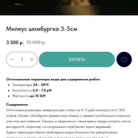
Милеус шомбургка 3-5см
3 500
р.
10 000
р.
КУПИТЬ
Оптимальные параметры воды для содержания рыбок
Температура
24 - 28°C
Кислотность
6.0 - 7.0 pH
Жесткость
до 10 GH
Содержание
Оптимальные размеры аквариума для стайки из 4–5 рыб начинаются от 300
литров. Милеус Шомбургка прекрасные пловцы и нуждаются в больших открытых
участках для плавания. Однако, в оформлении также важно предусмотреть места
для укрытий, например, из натуральных коряг(ветви, корни деревьев).
Будучи преимущественно травоядным видом большинство декоративных
аквариумных растений вероятно окажутся съеденными или сильно