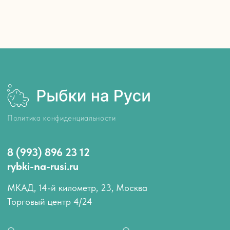
Политика конфиденциальности
8 (993) 896 23 12
rybki-na-rusi.ru
МКАД, 14-й километр, 23, Москва
Торговый центр 4/24
Оплата и доставка
О нас
Как запускать рыбок
Отзывы
Блог компании
Контакты
АКВАРИУМНЫЕ РЫБКИ
Аквариумные обитатели
Лабео
Гуппи
Расборы
Пецилии
Сомики
Меченосцы
Аксолотли
Моллинезии
Вьюновые
Петушки
Радужницы
Гурами и макроподы
Солоноводные
Лялиусы
Улитки
Золотые рыбки
Креветки и раки
Неоны
Крабики