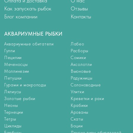
Тернеции
Арованы
Тетры
Скаты
Цихлиды
Боции
Барбусы
Другие виды обитателей
Данио и кардинал
РАСТЕНИЯ
КОРМА
Растения для аквариума
Корма
Растения переднего плана
Универсальные корма
Растения среднего плана
Корма для цихлид
Растения заднего плана
Корм для золотых рыбок
Аквариумные мхи
Корм для петушков
Корм для донных рыб
Корм для ракообразных
Корм для мальков
Замороженный корм