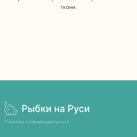
ткани.
Политика конфиденциальности
8 (993) 896 23 12
rybki-na-rusi.ru
МКАД, 14-й километр, 23, Москва
Торговый центр 4/24
Оплата и доставка
О нас
Как запускать рыбок
Отзывы
Блог компании
Контакты
АКВАРИУМНЫЕ РЫБКИ
Аквариумные обитатели
Лабео
Гуппи
Расборы