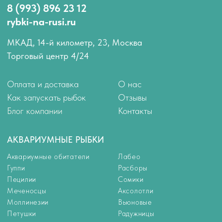
Пецилии
Сомики
Меченосцы
Аксолотли
Моллинезии
Вьюновые
Петушки
Радужницы
Гурами и макроподы
Солоноводные
Лялиусы
Улитки
Золотые рыбки
Креветки и раки
Неоны
Крабики
Тернеции
Арованы
Тетры
Скаты
Цихлиды
Боции
Барбусы
Другие виды обитателей
Данио и кардинал
РАСТЕНИЯ
КОРМА
Растения для аквариума
Корма
Растения переднего плана
Универсальные корма
Растения среднего плана
Корма для цихлид
Растения заднего плана
Корм для золотых рыбок
Аквариумные мхи
Корм для петушков
Корм для донных рыб
Корм для ракообразных
Корм для мальков
Замороженный корм