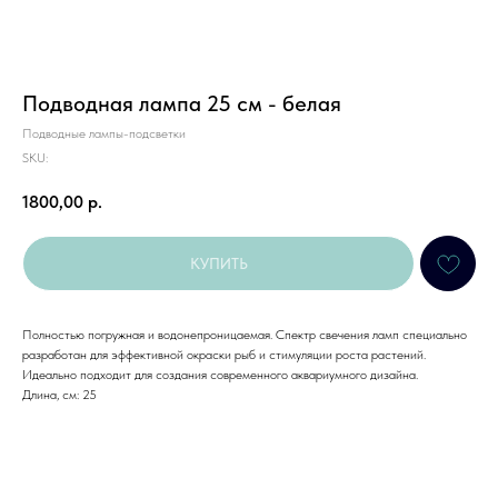
Подводная лампа 25 см - белая
Подводные лампы-подсветки
SKU:
1800,00
р.
КУПИТЬ
Полностью погружная и водонепроницаемая. Спектр свечения ламп специально
разработан для эффективной окраски рыб и стимуляции роста растений.
Идеально подходит для создания современного аквариумного дизайна.
Длина, см: 25