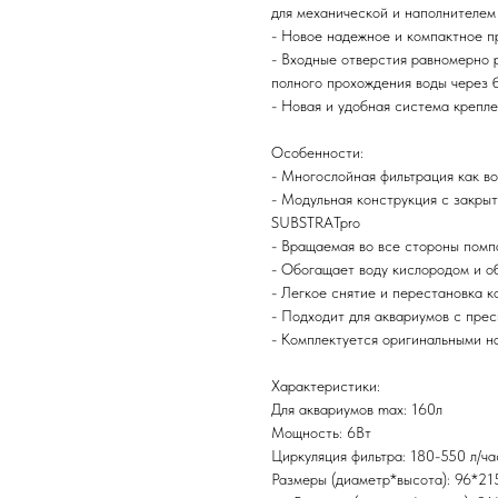
для механической и наполнителем 
- Новое надежное и компактное п
- Входные отверстия равномерно 
полного прохождения воды через 
- Новая и удобная система крепле
Особенности:
- Многослойная фильтрация как в
- Модульная конструкция с закры
SUBSTRATpro
- Вращаемая во все стороны помп
- Обогащает воду кислородом и о
- Легкое снятие и перестановка 
- Подходит для аквариумов с пре
- Комплектуется оригинальными н
Характеристики:
Для аквариумов max: 160л
Мощность: 6Вт
Циркуляция фильтра: 180-550 л/ча
Размеры (диаметр*высота): 96*21