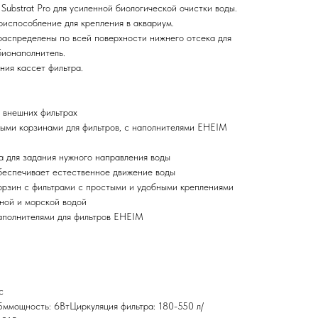
Substrat Pro для усиленной биологической очистки воды.
риспособление для крепления в аквариум.
распределены по всей поверхности нижнего отсека для
бионаполнитель.
ния кассет фильтра.
о внешних фильтрах
тыми корзинами для фильтров, с наполнителями EHEIM
а для задания нужного направления воды
беспечивает естественное движение воды
корзин с фильтрами с простыми и удобными креплениями
сной и морской водой
аполнителями для фильтров EHEIM
с
5ммощность: 6ВтЦиркуляция фильтра: 180-550 л/