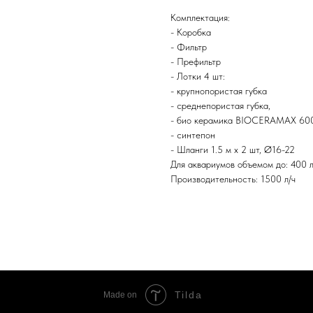
Комплектация:
- Коробка
- Фильтр
- Префильтр
- Лотки 4 шт:
- крупнопористая губка
- среднепористая губка,
- био керамика BIOCERAMAX 600
- синтепон
- Шланги 1.5 м х 2 шт, Ø16-22
Для аквариумов объемом до: 400 л
Производительность: 1500 л/ч
Tilda
Made on