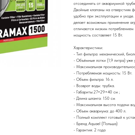
отсоединять от аквариумной трубк
Двойные клапаны на отверстиях ф
удобно при эксплуатации и уходе.
делает возможным применение агр
отличаются низким потреблением 
мощность составляет 15 Вт.
Характеристики:
- Тип фильтра: механический, биол
- Объёмные лотки (1,9 литра) уж
- Максимальная производительност
- Потребляемая мощность: 15 Вт.
- Объем фильтра: 16 л.
- Возврат воды: трубка.
- Габариты:27×29×40 см ;
- Длина шланга: 150 см
- Максимальная высота подачи во
- Объем аквариума: до 400 л.
- Полный комплект готовый к уста
- Бренд Aquael (Польша)
- Гарантия: 2 года