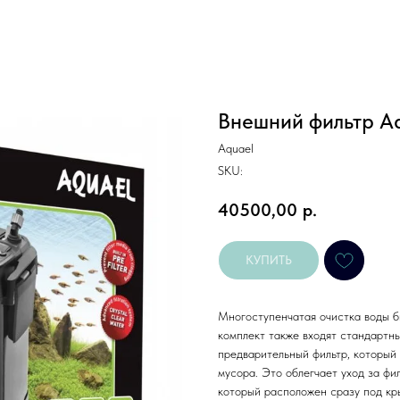
Внешний фильтр A
Aquael
SKU:
40500,00
р.
КУПИТЬ
Многоступенчатая очистка воды б
комплект также входят стандартн
предварительный фильтр, который
мусора. Это облегчает уход за фи
который расположен сразу под кры