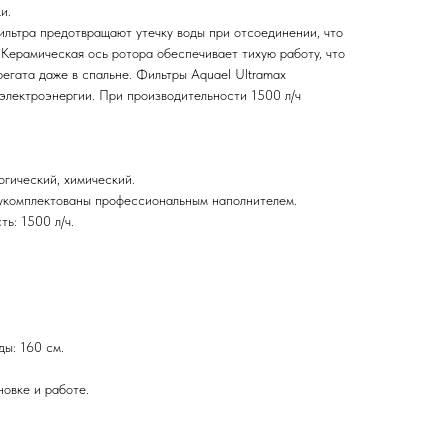
и.
ильтра предотвращают утечку воды при отсоединении, что
 Керамическая ось ротора обеспечивает тихую работу, что
егата даже в спальне. Фильтры Aquael Ultramax
электроэнергии. При производительности 1500 л/ч
огический, химический.
е укомплектованы профессиональным наполнителем.
ь: 1500 л/ч.
ды: 160 см.
новке и работе.