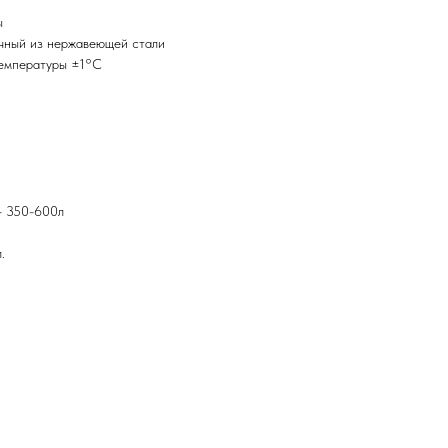
ы
очный из нержавеющей стали
температуры ±1°C
- 350-600л
.