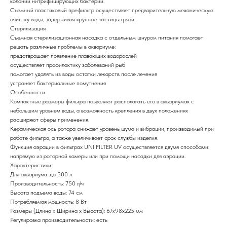
колонии нитрифицирующих бактерий.
Съемный пластиковый префильтр осуществляет предварительную механическую
очистку воды, задерживая крупные частицы грязи.
Стерилизация
Съемная стерилизационная насадка с отдельным шнуром питания помогает
решать различные проблемы в аквариуме:
предотвращает появление плавающих водорослей
осуществляет профилактику заболеваний рыб
помогает удалять из воды остатки лекарств после лечения
устраняет бактериальные помутнения
Особенности
Компактные размеры фильтра позволяют располагать его в аквариумах с
небольшим уровнем воды, а возможность крепления в двух положениях
расширяют сферы применения.
Керамическая ось ротора снижает уровень шума и вибрации, производимый при
работе фильтра, а также увеличивает срок службы изделия.
Функция аэрации в фильтрах UNI FILTER UV осуществляется двумя способами:
напрямую из роторной камеры или при помощи насадки для аэрации.
Характеристики:
Для аквариума: до 300 л
Производительность: 750 л/ч
Высота подъема воды: 74 cм
Потребляемая мощность: 8 Вт
Размеры (Длина х Ширина х Высота): 67x98x225 мм
Регулировка производительности: есть