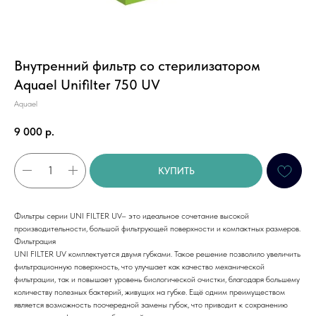
Внутренний фильтр со стерилизатором
Aquael Unifilter 750 UV
Aquael
9 000
р.
КУПИТЬ
Фильтры серии UNI FILTER UV– это идеальное сочетание высокой
производительности, большой фильтрующей поверхности и компактных размеров.
Фильтрация
UNI FILTER UV комплектуется двумя губками. Такое решение позволило увеличить
фильтрационную поверхность, что улучшает как качество механической
фильтрации, так и повышает уровень биологической очистки, благодаря большему
количеству полезных бактерий, живущих на губке. Ещё одним преимуществом
является возможность поочередной замены губок, что приводит к сохранению