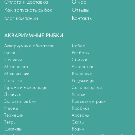
РАСТЕНИЯ
КОРМА
Растения для аквариума
Корма
Растения переднего плана
Универсальные корма
Растения среднего плана
Корма для цихлид
Растения заднего плана
Корм для золотых рыбок
Аквариумные мхи
Корм для петушков
Корм для донных рыб
Корм для ракообразных
Корм для мальков
Замороженный корм