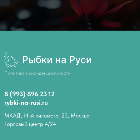
МКАД, 14-й километр, 23, Москва
Торговый центр 4/24
Оплата и доставка
О нас
Как запускать рыбок
Отзывы
Блог компании
Контакты
АКВАРИУМНЫЕ РЫБКИ
Аквариумные обитатели
Лабео
Гуппи
Расборы
Пецилии
Сомики
Меченосцы
Аксолотли
Моллинезии
Вьюновые
Петушки
Радужницы
Гурами и макроподы
Солоноводные
Лялиусы
Улитки
Золотые рыбки
Креветки и раки
Неоны
Крабики
Тернеции
Арованы
Тетры
Скаты
Цихлиды
Боции
Барбусы
Другие виды обитателей
Данио и кардинал