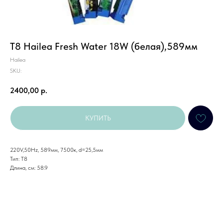
T8 Hailea Fresh Water 18W (белая),589мм
Hailea
SKU:
2400,00
р.
КУПИТЬ
220V,50Hz, 589мм, 7500к, d=25,5мм
Тип: T8
Длина, см: 58.9