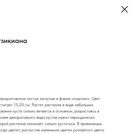
тзикиана
продолговатые листья загнутые в форме «лодочки». Цвет
стигает 15-20 см. Растет растение в виде небольших
ования куста сильно ветвятся в основном, разрастаясь в
более декоративного вида кустов нужно периодически
торой растение начинает сильно куститься. В приемлемых
гда цветет, распустив маленькие цветки розоватого цвета.