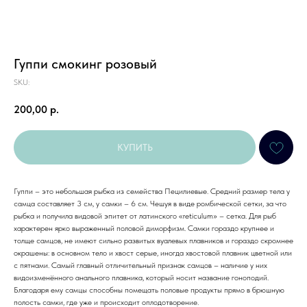
Гуппи смокинг розовый
SKU:
200,00
р.
КУПИТЬ
Гуппи – это небольшая рыбка из семейства Пецилиевые. Средний размер тела у
самца составляет 3 см, у самки – 6 см. Чешуя в виде ромбической сетки, за что
рыбка и получила видовой эпитет от латинского «reticulum» – сетка. Для рыб
характерен ярко выраженный половой диморфизм. Самки гораздо крупнее и
толще самцов, не имеют сильно развитых вуалевых плавников и гораздо скромнее
окрашены: в основном тело и хвост серые, иногда хвостовой плавник цветной или
с пятнами. Самый главный отличительный признак самцов – наличие у них
видоизменённого анального плавника, который носит название гоноподий.
Благодаря ему самцы способны помещать половые продукты прямо в брюшную
полость самки, где уже и происходит оплодотворение.