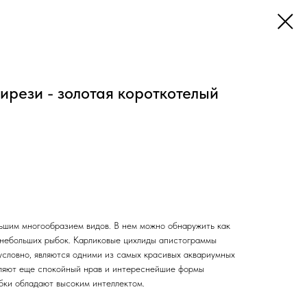
рези - золотая короткотелый
ьшим многообразием видов. В нем можно обнаружить как
м небольших рыбок. Карликовые цихлиды апистограммы
зусловно, являются одними из самых красивых аквариумных
еляют еще спокойный нрав и интереснейшие формы
ыбки обладают высоким интеллектом.