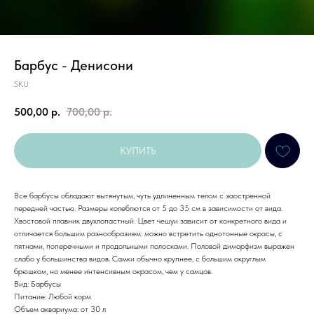
Барбус - Денисони
SKU:
500,00
р.
700,00
р.
КУПИТЬ
Все барбусы обладают вытянутым, чуть удлиненным телом с заостренной
передней частью. Размеры колеблются от 5 до 35 см в зависимости от вида.
Хвостовой плавник двухлопастный. Цвет чешуи зависит от конкретного вида и
отличается большим разнообразием: можно встретить однотонные окрасы, с
пятнами, поперечными и продольными полосками. Половой диморфизм выражен
слабо у большинства видов. Самки обычно крупнее, с большим округлым
брюшком, но менее интенсивным окрасом, чем у самцов.
Вид: Барбусы
Питание: Любой корм
Объем аквариума: от 30 л