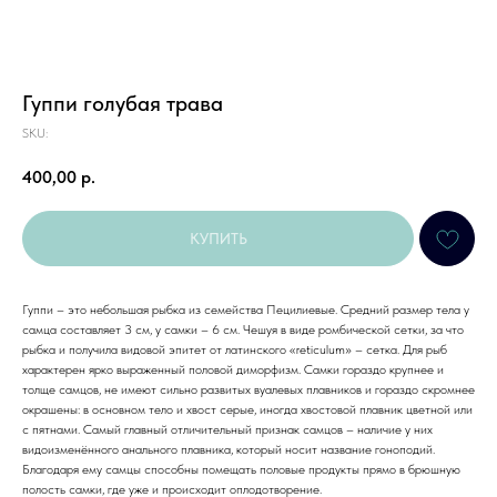
Гуппи голубая трава
SKU:
400,00
р.
КУПИТЬ
Гуппи – это небольшая рыбка из семейства Пецилиевые. Средний размер тела у
самца составляет 3 см, у самки – 6 см. Чешуя в виде ромбической сетки, за что
рыбка и получила видовой эпитет от латинского «reticulum» – сетка. Для рыб
характерен ярко выраженный половой диморфизм. Самки гораздо крупнее и
толще самцов, не имеют сильно развитых вуалевых плавников и гораздо скромнее
окрашены: в основном тело и хвост серые, иногда хвостовой плавник цветной или
с пятнами. Самый главный отличительный признак самцов – наличие у них
видоизменённого анального плавника, который носит название гоноподий.
Благодаря ему самцы способны помещать половые продукты прямо в брюшную
полость самки, где уже и происходит оплодотворение.