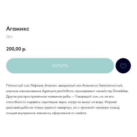
Агамикс
SKU:
200,00
р.
КУПИТЬ
Пятнистый сом Рафаэля, Агамикс звездчатый или Агамиксис белопятнистый,
научное наименование Agamyxis pectinifrons, принадлежит семейству Doradidae.
Другое распространённое название рыбы — Говорящий сом, из-за его
способности издавать скрипящие звуки, когда он вынут из воды. Мирная
красивая рыба не только украсит аквариум, но и принесёт немалую пользу,
очищая внутренние элементы оформления от налёта.