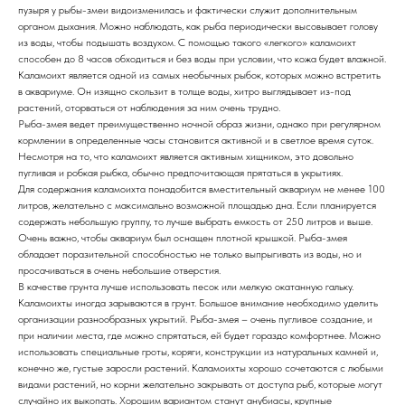
пузыря у рыбы-змеи видоизменилась и фактически служит дополнительным
органом дыхания. Можно наблюдать, как рыба периодически высовывает голову
из воды, чтобы подышать воздухом. С помощью такого «легкого» каламоихт
способен до 8 часов обходиться и без воды при условии, что кожа будет влажной.
Каламоихт является одной из самых необычных рыбок, которых можно встретить
в аквариуме. Он изящно скользит в толще воды, хитро выглядывает из-под
растений, оторваться от наблюдения за ним очень трудно.
Рыба-змея ведет преимущественно ночной образ жизни, однако при регулярном
кормлении в определенные часы становится активной и в светлое время суток.
Несмотря на то, что каламоихт является активным хищником, это довольно
пугливая и робкая рыбка, обычно предпочитающая прятаться в укрытиях.
Для содержания каламоихта понадобится вместительный аквариум не менее 100
литров, желательно с максимально возможной площадью дна. Если планируется
содержать небольшую группу, то лучше выбрать емкость от 250 литров и выше.
Очень важно, чтобы аквариум был оснащен плотной крышкой. Рыба-змея
обладает поразительной способностью не только выпрыгивать из воды, но и
просачиваться в очень небольшие отверстия.
В качестве грунта лучше использовать песок или мелкую окатанную гальку.
Каламоихты иногда зарываются в грунт. Большое внимание необходимо уделить
организации разнообразных укрытий. Рыба-змея – очень пугливое создание, и
при наличии места, где можно спрятаться, ей будет гораздо комфортнее. Можно
использовать специальные гроты, коряги, конструкции из натуральных камней и,
конечно же, густые заросли растений. Каламоихты хорошо сочетаются с любыми
видами растений, но корни желательно закрывать от доступа рыб, которые могут
случайно их выкопать. Хорошим вариантом станут анубиасы, крупные