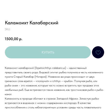
Каламоихт Калабарский
SKU:
1500,00
р.
КУПИТЬ
Каламоихт калабарский (Erpetoichthys calabaricus) – единственный
представитель своего рода. Видовой эпитет рыбка получила в честь населенного
пункта Старый Калабар (Нигерия). Название же рода происходит от двух
греческих слов erpeton – «ползучий» и ichthys – «рыба». Ползучая рыба, или
рыба-змея – это названия, которые часто можно встретить при продаже этих
необычных рыб. Еще встречаются такие названия, как тростниковая рыба и рыба-
канат.
Каламоихты в природе обитают в странах Западной Африки. Зачастую рыбки
встречаются в водоемах с низким содержанием кислорода. В качестве
приспособления к столь неблагоприятным условиям среды часть плавательного