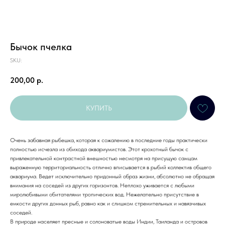
Бычок пчелка
SKU:
200,00
р.
КУПИТЬ
Очень забавная рыбешка, которая к сожалению в последние годы практически
полностью исчезла из обихода аквариумистов. Этот крохотный бычок с
привлекательной контрастной внешностью несмотря на присущую самцам
выраженную территориальность отлично вписывается в рыбий коллектив общего
аквариума. Ведет исключительно придонный образ жизни, абсолютно не обращая
внимания на соседей из других горизонтов. Неплохо уживается с любыми
миролюбивыми обитателями тропических вод. Нежелательно присутствие в
емкости других донных рыб, равно как и слишком стремительных и навязчивых
соседей.
В природе населяет пресные и солоноватые воды Индии, Таиланда и островов