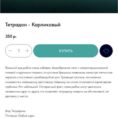
Тетрадон - Карликовый
350
р.
КУПИТЬ
Внешний вид рыбок очень забавен: яйцеобразное тело с непропорциональной
головой и крупными глазами, отсутствие брюшных плавников, зачастую пятнистая
окраска и постоянно «улыбающийся» рот. Туловище плотное, постепенно
снижается к маленькому хвостовому плавнику, на спине отмечается характерная
горбинка. Рот небольшой. Интересный факт: глаза рыбок могут двигаться
независимо друг от друга, что позволяет тетрадону следить за обстановкой, не
двигаясь с места.
Вид: Тетрадоны
Питание: Любой корм