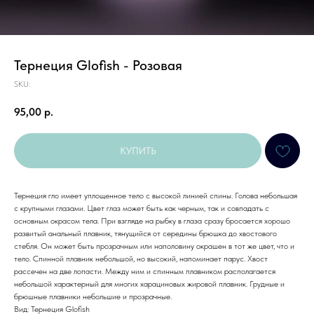
Тернеция Glofish - Розовая
SKU:
95,00
р.
КУПИТЬ
Тернеция гло имеет уплощенное тело с высокой линией спины. Голова небольшая
с крупными глазами. Цвет глаз может быть как черным, так и совпадать с
основным окрасом тела. При взгляде на рыбку в глаза сразу бросается хорошо
развитый анальный плавник, тянущийся от середины брюшка до хвостового
стебля. Он может быть прозрачным или наполовину окрашен в тот же цвет, что и
тело. Спинной плавник небольшой, но высокий, напоминает парус. Хвост
рассечен на две лопасти. Между ним и спинным плавником располагается
небольшой характерный для многих харациновых жировой плавник. Грудные и
брюшные плавники небольшие и прозрачные.
Вид: Тернеция Glofish