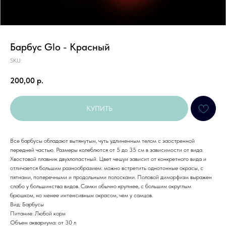
Барбус Glo - Красный
SKU:
200,00
р.
КУПИТЬ
Все барбусы обладают вытянутым, чуть удлиненным телом с заостренной
передней частью. Размеры колеблются от 5 до 35 см в зависимости от вида.
Хвостовой плавник двухлопастный. Цвет чешуи зависит от конкретного вида и
отличается большим разнообразием: можно встретить однотонные окрасы, с
пятнами, поперечными и продольными полосками. Половой диморфизм выражен
слабо у большинства видов. Самки обычно крупнее, с большим округлым
брюшком, но менее интенсивным окрасом, чем у самцов.
Вид: Барбусы
Питание: Любой корм
Объем аквариума: от 30 л