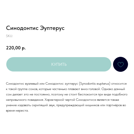
Синодонтис Эуптерус
SKU:
220,00
р.
КУПИТЬ
Синодонтис вуалевый или Синодонтис эуптерус (Synodontis eupterus) относится
к такой группе сомов, которые частенько плавают вниз головой. Однако данный
сом делает это не постоянно, поэтому не стоит беспокоится при виде подобного
непривычного поведения. Характерной чертой Синодонтиса является также
умение издавать скрипящий звук, предупреждающий хищников или партнёров во
время нереста.